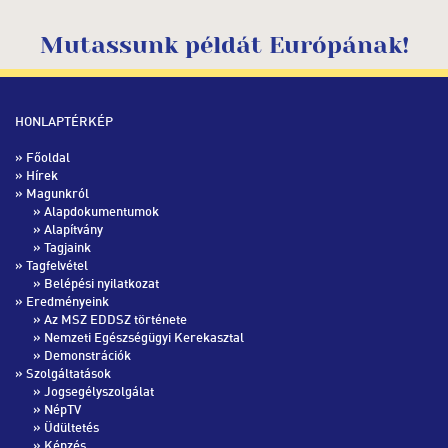
Mutassunk példát Európának!
HONLAPTÉRKÉP
»
Főoldal
»
Hírek
» Magunkról
»
Alapdokumentumok
»
Alapítvány
»
Tagjaink
» Tagfelvétel
»
Belépési nyilatkozat
» Eredményeink
»
Az MSZ EDDSZ története
»
Nemzeti Egészségügyi Kerekasztal
»
Demonstrációk
» Szolgáltatások
»
Jogsegélyszolgálat
»
NépTV
»
Üdültetés
»
Képzés