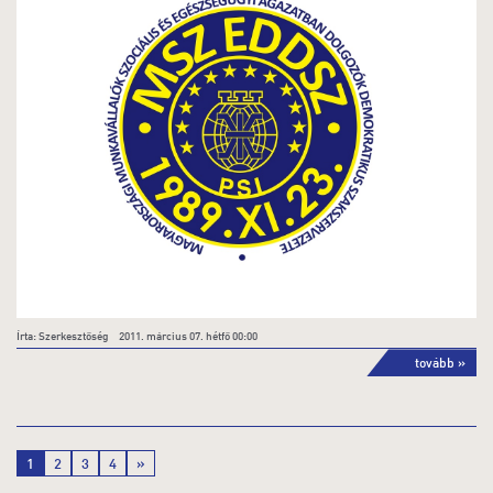
Írta: Szerkesztőség 2011. március 07. hétfő 00:00
tovább »
1
2
3
4
»