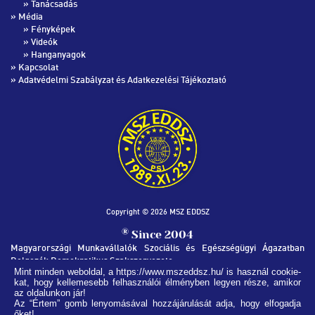
»
Tanácsadás
» Média
»
Fényképek
»
Videók
»
Hanganyagok
»
Kapcsolat
»
Adatvédelmi Szabályzat és Adatkezelési Tájékoztató
Copyright © 2026 MSZ EDDSZ
®
Since 2004
Magyarországi Munkavállalók Szociális és Egészségügyi Ágazatban
Dolgozók Demokratikus Szakszervezete
Mint minden weboldal, a https://www.mszeddsz.hu/ is használ cookie-
kat, hogy kellemesebb felhasználói élményben legyen része, amikor
MSZ EDDSZ SZÉKHÁZ
az oldalunkon jár!
1051, Budapest Nádor utca 32.
Az “Értem” gomb lenyomásával hozzájárulását adja, hogy elfogadja
őket!