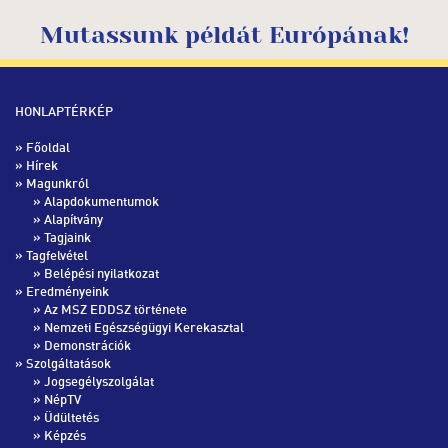
Mutassunk példát Európának!
HONLAPTÉRKÉP
»
Főoldal
»
Hírek
» Magunkról
»
Alapdokumentumok
»
Alapítvány
»
Tagjaink
» Tagfelvétel
»
Belépési nyilatkozat
» Eredményeink
»
Az MSZ EDDSZ története
»
Nemzeti Egészségügyi Kerekasztal
»
Demonstrációk
» Szolgáltatások
»
Jogsegélyszolgálat
»
NépTV
»
Üdültetés
»
Képzés