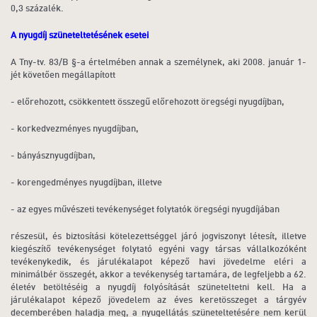
0,3 százalék.
A nyugdíj szüneteltetésének esetei
A Tny-tv. 83/B §-a értelmében annak a személynek, aki 2008. január 1-
jét követően megállapított
- előrehozott, csökkentett összegű előrehozott öregségi nyugdíjban,
- korkedvezményes nyugdíjban,
- bányásznyugdíjban,
- korengedményes nyugdíjban, illetve
- az egyes művészeti tevékenységet folytatók öregségi nyugdíjában
részesül, és biztosítási kötelezettséggel járó jogviszonyt létesít, illetve
kiegészítő tevékenységet folytató egyéni vagy társas vállalkozóként
tevékenykedik, és járulékalapot képező havi jövedelme eléri a
minimálbér összegét, akkor a tevékenység tartamára, de legfeljebb a 62.
életév betöltéséig a nyugdíj folyósítását szüneteltetni kell. Ha a
járulékalapot képező jövedelem az éves keretösszeget a tárgyév
decemberében haladja meg, a nyugellátás szüneteltetésére nem kerül