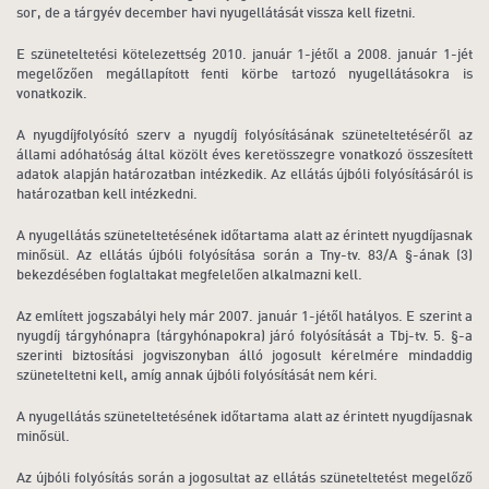
sor, de a tárgyév december havi nyugellátását vissza kell fizetni.
E szüneteltetési kötelezettség 2010. január 1-jétől a 2008. január 1-jét
megelőzően megállapított fenti körbe tartozó nyugellátásokra is
vonatkozik.
A nyugdíjfolyósító szerv a nyugdíj folyósításának szüneteltetéséről az
állami adóhatóság által közölt éves keretösszegre vonatkozó összesített
adatok alapján határozatban intézkedik. Az ellátás újbóli folyósításáról is
határozatban kell intézkedni.
A nyugellátás szüneteltetésének időtartama alatt az érintett nyugdíjasnak
minősül. Az ellátás újbóli folyósítása során a Tny-tv. 83/A §-ának (3)
bekezdésében foglaltakat megfelelően alkalmazni kell.
Az említett jogszabályi hely már 2007. január 1-jétől hatályos. E szerint a
nyugdíj tárgyhónapra (tárgyhónapokra) járó folyósítását a Tbj-tv. 5. §-a
szerinti biztosítási jogviszonyban álló jogosult kérelmére mindaddig
szüneteltetni kell, amíg annak újbóli folyósítását nem kéri.
A nyugellátás szüneteltetésének időtartama alatt az érintett nyugdíjasnak
minősül.
Az újbóli folyósítás során a jogosultat az ellátás szüneteltetést megelőző