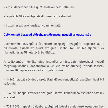
- 2012. december 31-éig 59. életévét betöltötte, és
- legalább 40 év szolgálati időt szerzett, valamint
- biztosítással járó jogviszonyban nem áll.
Csökkentett összegű előrehozott öregségi nyugdíjra jogosultság
Csökkentett összegű előrehozott öregségi nyugdíjra jogosult az a
biztosított, akinek az előírt szolgálati időből (40 év) legfeljebb 3 év
hiányzik, és az 59. életévét betöltötte.
A csökkentés mértéke elég jelentős: a társadalombiztosítási nyugdíj
megállapításának időpontjától a 62. életév betöltéséig terjedő időszak
minden 30 napjára az előírt szolgálati időnél
- 1-365 nappal rövidebb szolgálati idővel rendelkező esetében havi 0,1
százalék,
- 366-730 nappal rövidebb szolgálati idővel rendelkező esetében havi 0,2
százalék,
- 731-1095 nappal rövidebb szolgálati idővel rendelkező esetében havi