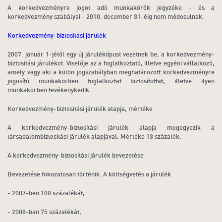
A korkedvezményre jogot adó munkakörök jegyzéke - és a
korkedvezmény szabályai - 2010. december 31-éig nem módosulnak.
Korkedvezmény-biztosítási járulék
2007. január 1-jétől egy új járuléktípust vezetnek be, a korkedvezmény-
biztosítási járulékot. Viselője az a foglalkoztató, illetve egyéni vállalkozó,
amely vagy aki a külön jogszabályban meghatározott korkedvezményre
jogosító munkakörben foglalkoztat biztosítottat, illetve ilyen
munkakörben tevékenykedik.
Korkedvezmény-biztosítási járulék alapja, mértéke
A korkedvezmény-biztosítási járulék alapja megegyezik a
társadalombiztosítási járulék alapjával. Mértéke 13 százalék.
A korkedvezmény-biztosítási járulék bevezetése
Bevezetése fokozatosan történik. A költségvetés a járulék
- 2007-ben 100 százalékát,
- 2008-ban 75 százalékát,