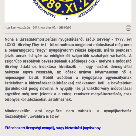
Írta: Szerkesztőség 2011. március 07. hétfő 00:00
Noha a társadalombiztosítási nyugellátásról szóló törvény - 1997. évi
LXXXI. törvény (Tny-tv.) - közelmúltban megjelent módosításai még nem
a beharangozott "nagy" nyugdíjreform részét képezik, máris pontosan
jelzik annak irányát: az eddigieknél szigorúbb szabályok várhatók. A
szigorúbb szabályok bevezetésének elsődleges oka - melyre a módosító
törvény általános indoklása hivatkozik -, hogy hazánk demográfiai
helyzete egyre rosszabb, az idősek aránya folyamatosan nő a
népességen belül. Ebből adódóan a nyugdíjalap egyensúlyának
érdekében a kifizetéseket (ellátásokat) csökkenteni kell, a bevételeket
(járulékokat) pedig növelni. A nyugdíj- (és járulék)törvény módosításai
egyelőre még nem jelentik a jelenlegi rendszer megváltoztatását, csak
bizonyos korlátozásokat tartalmaznak.
Mindenekelőtt, ami egyelőre nem változik: a nyugdíjkorhatár
főszabályként továbbra is 62 év.
Előrehozott öregségi nyugdíj, vagy biztosítási jogviszony