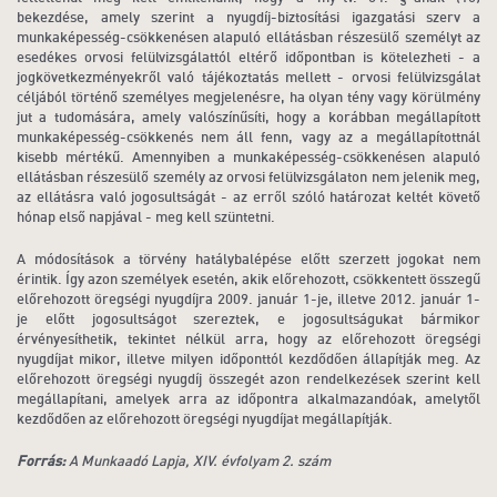
bekezdése, amely szerint a nyugdíj-biztosítási igazgatási szerv a
munkaképesség-csökkenésen alapuló ellátásban részesülő személyt az
esedékes orvosi felülvizsgálattól eltérő időpontban is kötelezheti - a
jogkövetkezményekről való tájékoztatás mellett - orvosi felülvizsgálat
céljából történő személyes megjelenésre, ha olyan tény vagy körülmény
jut a tudomására, amely valószínűsíti, hogy a korábban megállapított
munkaképesség-csökkenés nem áll fenn, vagy az a megállapítottnál
kisebb mértékű. Amennyiben a munkaképesség-csökkenésen alapuló
ellátásban részesülő személy az orvosi felülvizsgálaton nem jelenik meg,
az ellátásra való jogosultságát - az erről szóló határozat keltét követő
hónap első napjával - meg kell szüntetni.
A módosítások a törvény hatálybalépése előtt szerzett jogokat nem
érintik. Így azon személyek esetén, akik előrehozott, csökkentett összegű
előrehozott öregségi nyugdíjra 2009. január 1-je, illetve 2012. január 1-
je előtt jogosultságot szereztek, e jogosultságukat bármikor
érvényesíthetik, tekintet nélkül arra, hogy az előrehozott öregségi
nyugdíjat mikor, illetve milyen időponttól kezdődően állapítják meg. Az
előrehozott öregségi nyugdíj összegét azon rendelkezések szerint kell
megállapítani, amelyek arra az időpontra alkalmazandóak, amelytől
kezdődően az előrehozott öregségi nyugdíjat megállapítják.
Forrás:
A Munkaadó Lapja, XIV. évfolyam 2. szám