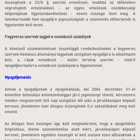
összegének a 22/A § szerinti emeléssel, továbbá az időközben
végrehajtott emelésekkel - az egyes emelések esedékességi
időpontjának figyelembevételével - növelt összege illeti meg. A
tizenharmadik havi nyugdíjra jogosultságnál a szünetelés időtartamát is
figyelembe kell venni.
Fegyveres szervek tagjaira vonatkozó szabályok
A kötelező szüneteltetéssel összefüggő rendelkezéseket a fegyveres
szervek hivatásos állományú tagjainak szolgálati nyugdíjára is alkalmazni
kell, a rájuk vonatkozó - külön törvény szerinti - eltérő
nyugdíjkorhatárra vonatkozó szabályokra figyelemmel.
Nyugdíjemelés
Annak a nyugdíjasnak a nyugellátását, aki 2006. december 31-ét
követően biztosítási kötelezettséggel járó jogviszonyt létesít, kérelemre
minden megszerzett 365 nap szolgálati idő után a járulékalapot képező
kereset, jövedelem havi átlagos összegének 0,4 százalékával meg kell
emelni.
Az átlagos havi összeget úgy kell meghatározni, hogy a nyugellátás
folyósítása, illetve szüneteltetése alatt elért, járulékalapot képező
kereset, jövedelem együttes összegét el kell osztani ezen időszaknak a