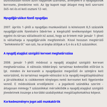
biztosításban töltött azon napjainak számával, amelyekre a nyugdíjasnak
keresete, jövedelme volt. Az így kapott napi átlagot meg kell szorozni
365-tel és el kell osztani 12-vel.
Nyugdíjjárulékot fizető nyugdíjas
2007. április 1-jétől a nyugdíjas munkavállaló is kötelezett 8,5 százalék
nyugdíjjárulék fizetésére (ideértve a kiegészítő tevékenységet folytató
egyéni és társas vállalkozót is) azzal, hogy az érintett már január 1-jével
is vállalhatja a nyugdíjjárulék megfizetését. Kissé hosszan megtérülő
"befektetésről" van szó, ha arányba állítjuk a 0,4 és a 8,5 százalékot.
A nyugdíj alapjául szolgáló kereset meghatározása
2008. január 1-jétől módosul a nyugdíj alapjául szolgáló kereset
meghatározása. A változás többirányú: tartalmaz kedvezőbb előírást is
(pl. minden év keresetét a nyugdíjazást megelőző év szintjére kell
valorizálni), és tartalmaz negatív változást is (a nyugdíj megállapításához
a járulékokkal is csökkentett tényleges nettó keresetet kell figyelembe
venni). E módosítások eredőjeként - a jogalkotó szándéka szerint -
átlagosan mintegy 7 százalékkal mérséklődik a nyugdíj alapjául szolgáló
jövedelmek összege a korábbi szabályokkal megállapítottakhoz képest.
Korkedvezményre jogot adó munkakörök