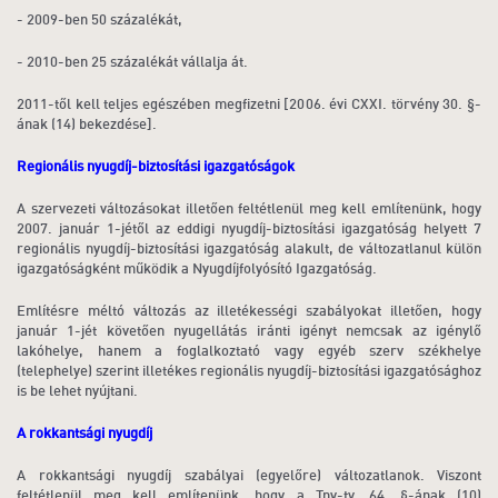
- 2009-ben 50 százalékát,
- 2010-ben 25 százalékát vállalja át.
2011-től kell teljes egészében megfizetni [2006. évi CXXI. törvény 30. §-
ának (14) bekezdése].
Regionális nyugdíj-biztosítási igazgatóságok
A szervezeti változásokat illetően feltétlenül meg kell említenünk, hogy
2007. január 1-jétől az eddigi nyugdíj-biztosítási igazgatóság helyett 7
regionális nyugdíj-biztosítási igazgatóság alakult, de változatlanul külön
igazgatóságként működik a Nyugdíjfolyósító Igazgatóság.
Említésre méltó változás az illetékességi szabályokat illetően, hogy
január 1-jét követően nyugellátás iránti igényt nemcsak az igénylő
lakóhelye, hanem a foglalkoztató vagy egyéb szerv székhelye
(telephelye) szerint illetékes regionális nyugdíj-biztosítási igazgatósághoz
is be lehet nyújtani.
A rokkantsági nyugdíj
A rokkantsági nyugdíj szabályai (egyelőre) változatlanok. Viszont
feltétlenül meg kell említenünk, hogy a Tny-tv. 64. §-ának (10)