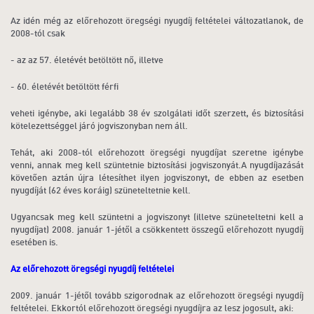
Az idén még az előrehozott öregségi nyugdíj feltételei változatlanok, de
2008-tól csak
- az az 57. életévét betöltött nő, illetve
- 60. életévét betöltött férfi
veheti igénybe, aki legalább 38 év szolgálati időt szerzett, és biztosítási
kötelezettséggel járó jogviszonyban nem áll.
Tehát, aki 2008-tól előrehozott öregségi nyugdíjat szeretne igénybe
venni, annak meg kell szüntetnie biztosítási jogviszonyát.A nyugdíjazását
követően aztán újra létesíthet ilyen jogviszonyt, de ebben az esetben
nyugdíját (62 éves koráig) szüneteltetnie kell.
Ugyancsak meg kell szüntetni a jogviszonyt (illetve szüneteltetni kell a
nyugdíjat) 2008. január 1-jétől a csökkentett összegű előrehozott nyugdíj
esetében is.
Az előrehozott öregségi nyugdíj feltételei
2009. január 1-jétől tovább szigorodnak az előrehozott öregségi nyugdíj
feltételei. Ekkortól előrehozott öregségi nyugdíjra az lesz jogosult, aki: