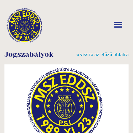
Jogszabályok
« vissza az előző oldalra