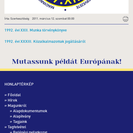
Írta: Szerkesztőség 2011. március 12. szombat 00:00
1992. évi XXII. Munka törvénykönyve
1992. évi XXXIII. Közalkalmazottak jogállásáról
Mutassunk példát Európának!
HONLAPTÉRKÉP
»
Főoldal
»
Hírek
» Magunkról
»
Alapdokumentumok
»
Alapítvány
»
Tagjaink
» Tagfelvétel
»
Belépési nyilatkozat