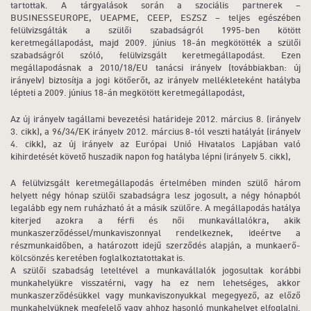
tartottak. A tárgyalások során a szociális partnerek –
BUSINESSEUROPE, UEAPME, CEEP, ESZSZ – teljes egészében
felülvizsgálták a szülői szabadságról 1995-ben kötött
keretmegállapodást, majd 2009. június 18-án megkötötték a szülői
szabadságról szóló, felülvizsgált keretmegállapodást. Ezen
megállapodásnak a 2010/18/EU tanácsi irányelv (továbbiakban: új
irányelv) biztosítja a jogi kötőerőt, az irányelv mellékleteként hatályba
lépteti a 2009. június 18-án megkötött keretmegállapodást,
Az új irányelv tagállami bevezetési határideje 2012. március 8. (irányelv
3. cikk), a 96/34/EK irányelv 2012. március 8-tól veszti hatályát (irányelv
4. cikk), az új irányelv az Európai Unió Hivatalos Lapjában való
kihirdetését követő huszadik napon fog hatályba lépni (irányelv 5. cikk),
A felülvizsgált keretmegállapodás értelmében minden szülő három
helyett négy hónap szülői szabadságra lesz jogosult, a négy hónapból
legalább egy nem ruházható át a másik szülőre. A megállapodás hatálya
kiterjed azokra a férfi és női munkavállalókra, akik
munkaszerződéssel/munkaviszonnyal rendelkeznek, ideértve a
részmunkaidőben, a határozott idejű szerződés alapján, a munkaerő-
kölcsönzés keretében foglalkoztatottakat is.
A szülői szabadság leteltével a munkavállalók jogosultak korábbi
munkahelyükre visszatérni, vagy ha ez nem lehetséges, akkor
munkaszerződésükkel vagy munkaviszonyukkal megegyező, az előző
munkahelyüknek megfelelő vagy ahhoz hasonló munkahelyet elfoglalni.