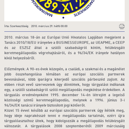
Írta: Szerkesztőség 2010. március 29. hétfő 00:00
2010. március 18-án az Európai Unió Hivatalos Lapjában megjelent a
Tanács 2010/18/EU irányelve a BUSINESSEUROPE, az UEAPME, a CEEP
és az ESZSZ által a szülői szabadságról kötött, felülvizsgált
keretmegállapodás végrehajtásáról, és a 96/34/EK irányelv hatályon
kívül helyezéséről.
Előzmények: A 90-es évek közepén, a családi, a szakmai és a magánélet
jobb összehangolása témában az európai szociális partnerek
bevonásával, több iparágra kiterjedő szociális párbeszéd zajlott. Az
ebben részt vevő szervezetek úgy döntöttek, hogy tárgyalást indítanak
egy, a szülői szabadságról szóló megállapodás megkötése érdekében. A
tárgyalás eredményeként 1995. december 14-én létrejött a legelső
közösségi szintű keretmegállapodás, melynek a 1996. június 3-i
96/34/EK tanácsi irányelv biztosított jogi kötőerőt.
Közel 15 évvel később az európai szociális partnerek úgy ítélték meg,
hogy ideje naprakésszé tenni e megállapodás tartalmát, ezért újra
tárgyalóasztalhoz ültek, hogy kidolgozzák a megállapodás felülvizsgált
változatát. A tárgyalások 2008 szeptemberétől 2009 márciusáig