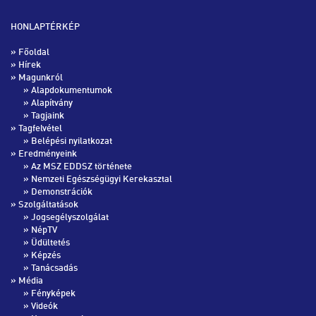
HONLAPTÉRKÉP
»
Főoldal
»
Hírek
» Magunkról
»
Alapdokumentumok
»
Alapítvány
»
Tagjaink
» Tagfelvétel
»
Belépési nyilatkozat
» Eredményeink
»
Az MSZ EDDSZ története
»
Nemzeti Egészségügyi Kerekasztal
»
Demonstrációk
» Szolgáltatások
»
Jogsegélyszolgálat
»
NépTV
»
Üdültetés
»
Képzés
»
Tanácsadás
» Média
»
Fényképek
»
Videók