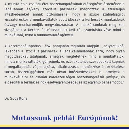
A munka és a családi élet összehangolásának elősegítése érdekében a
tagállamok és/vagy szociális partnerek meghozzák a szükséges
intézkedéseket annak biztosítására, hogy a szülői szabadságról
visszatéréskor a munkavállalók adott időszakra kérhessék munkaidejük
és/vagy munkarendjük megváltoztatását. A munkáltatóknak meg kell
vizsgálniuk a kérést, és válaszolniuk kell rá, számításba véve mind a
munkáltató, mind a munkavállaló igényeit.
A keretmegállapodás I./24. pontjában foglaltak alapján: „helyzetükből
fakadóan a szociális partnerek a legalkalmasabbak arra, hogy olyan
megoldásokat találjanak, amelyek megfelelnek mind a munkáltatók,
mind a munkavállalók igényeinek, és ezért különös szerepet kell kapniuk
e megállapodás végrehajtása, alkalmazása, ellenőrzése és értékelése
során, összefüggésben más olyan intézkedésekkel is, amelyek a
munkavállalói és családi kötelezettségek összehangolását javítják, és
elősegítik a férfiak és nők esélyegyenlőségét és az egyenlő bánásmódot.”
Dr. Soós Ilona
Mutassunk példát Európának!