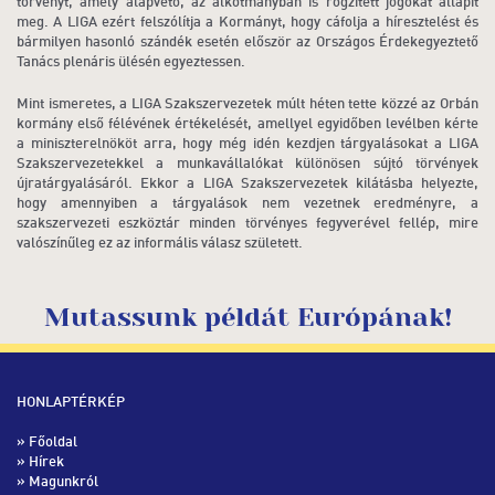
törvényt, amely alapvető, az alkotmányban is rögzített jogokat állapít
meg. A LIGA ezért felszólítja a Kormányt, hogy cáfolja a híresztelést és
bármilyen hasonló szándék esetén először az Országos Érdekegyeztető
Tanács plenáris ülésén egyeztessen.
Mint ismeretes, a LIGA Szakszervezetek múlt héten tette közzé az Orbán
kormány első félévének értékelését, amellyel egyidőben levélben kérte
a miniszterelnököt arra, hogy még idén kezdjen tárgyalásokat a LIGA
Szakszervezetekkel a munkavállalókat különösen sújtó törvények
újratárgyalásáról. Ekkor a LIGA Szakszervezetek kilátásba helyezte,
hogy amennyiben a tárgyalások nem vezetnek eredményre, a
szakszervezeti eszköztár minden törvényes fegyverével fellép, mire
valószínűleg ez az informális válasz született.
Mutassunk példát Európának!
HONLAPTÉRKÉP
»
Főoldal
»
Hírek
» Magunkról