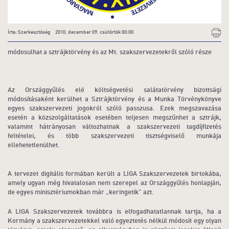
Írta: Szerkesztőség 2010. december 09. csütörtök 00:00
módosulhat a sztrájktörvény és az Mt. szakszervezetekről szóló része
Az Országgyűlés elé költségvetési salátatörvény bizottsági
módosításaként kerülhet a Sztrájktörvény és a Munka Törvénykönyve
egyes szakszervezeti jogokról szóló passzusa. Ezek megszavazása
esetén a közszolgáltatások esetében teljesen megszűnhet a sztrájk,
valamint hátrányosan változhatnak a szakszervezeti tagdíjfizetés
feltételei, és több szakszervezeti tisztségviselő munkája
ellehetetlenülhet.
A tervezet digitális formában került a LIGA Szakszervezetek birtokába,
amely ugyan még hivatalosan nem szerepel az Országgyűlés honlapján,
de egyes minisztériumokban már „keringetik” azt.
A LIGA Szakszervezetek továbbra is elfogadhatatlannak tartja, ha a
Kormány a szakszervezetekkel való egyeztetés nélkül módosít egy olyan