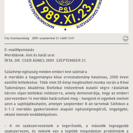
Írta: Szerkesztőség 2009. szeptember 21. hétfő 13:01
E-mailNyomtatás
Meridiánok: élet és halál urai
ÍRTA: DR. CSER ÁGNES 2009. SZEPTEMBER 21.
Százévnyi egészség minden emberi test számára
A meridián a hagyományos kínai orvostudomány hatalmas, 2500 évvel
ezelőtti felfedezése. Több mint 20 évnyi megfeszített munka során a Kínai
Tudományos Akadémia Biofizikai Intézetének kutatói végre rátaláltak
három olyan biofizikai módszerre, amely demonstrálja, hogy az emberi
szervezetben 14 meridián határozható meg – hangzott el egyebek mellett
azon a sajtótájékoztatón, amelyet szeptember 8-án tartottak Siófokon a
3-1-2 meridián gyakorlatokon alapuló egészségmegőrző, öngyógyító,
oktató intenzív továbbképzésen.
- A mi szakszervezetünk a legerősebb, a második legnagyobb
szakszervezet, és nekünk van a legtöbb megoldatlan problémánk a