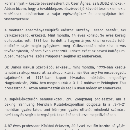
kormánnyal – kezdte bevezetésként dr. Cser Ágnes, az EDDSZ elnöke. -
Abban bízom, hogy a továbbképzés résztvevői jó követői lesznek ennek a
tanításnak: elsősorban a saját egészségüket és energiájukat kell
visszanyerniük.
A módszer eredményességéről először Guzrány Ferenc beszélt, aki
Csíkszeredáról érkezett. Mint mondta, 14 éves korától 36 éves koráig
epilepsziás volt, 1991-ben fordult a hagyományos kínai orvoslás felé,
elsőként saját magát gyógyította meg. Csíkszeredán mint kínai orvos
tevékenykedik, három éven keresztül üldözte ezért az orvosi kollégium.
A pert megnyerte, azóta nyugodtan segíthet az embereken.
Dr. Janos Kakusi Szerbiából érkezett, mint mondta, 1993-ban kezdte
tanulni az akupresszúrát, az akupunktúrát már Guzrány Ferenccel együtt
sajátították el. 1998-ban kapott hivatalos működési engedélyt
Nagykanizsán, 2004-ben megtanulták a 3-1-2 módszert Pekingben Zhu
professzortól. Azóta alkalmazzák és segítik ilyen módon az embereket.
A sajtótájékoztatón bemutatkozott Zhu Zongxiang professzor, aki a
pekingi Yanhuang Meridián Kutatóközpontban dolgozta ki a „3-1-2”
meridián gyakorlatot, ami könnyen gyakorolható, mindenki számára
hatékony és segít a betegségek kezelésében illetve megelőzésében.
A 87 éves professzor Kínából érkezett, 60 évvel ezelőtt kezdte pályáját,