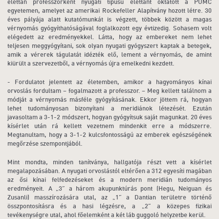
élettan professzorként nyugati típusú élettant oktatott a PUMC
egyetemen, amelyet az amerikai Rockefeller Alapítvány hozott létre. 30
éves pályája alatt kutatómunkát is végzett, többek között a magas
vérnyomás gyógyíthatóságával foglalkozott egy évtizedig. Sohasem volt
elégedett az eredményekkel. Látta, hogy az embereket nem lehet
teljesen meggyógyítani, sok olyan nyugati gyógyszert kaptak a betegek,
amik a vérerek tágulatát idézték elő, lement a vérnyomás, de amint
kiürült a szervezetből, a vérnyomás újra emelkedni kezdett.
- Fordulatot jelentett az életemben, amikor a hagyományos kínai
orvoslás fordultam – fogalmazott a professzor. – Meg kellett találnom a
módját a vérnyomás másféle gyógyításának. Ekkor jöttem rá, hogyan
lehet tudományosan bizonyítani a meridiánok létezését. Ezután
javasoltam a 3-1-2 módszert, hogyan gyógyítsuk saját magunkat. 20 éves
kísérlet után rá kellett vezetnem mindenkit erre a módszerre.
Megtanultam, hogy a 3-1-2 kulcsfontosságú az emberek egészségének
megőrzése szempontjából.
Mint mondta, minden tanítványa, hallgatója részt vett a kísérlet
megalapozásában. A nyugati orvoslástól eltérően a 312 egyesíti magában
az ősi kínai felfedezéseket és a modern meridián tudományos
eredményeit. A „3” a három akupunktúrás pont (Hegu, Neiguan és
Zusanli) masszírozására utal, az „1” a Dantian területre történő
összpontosításra és a hasi légzésre, a „2” a közepes fizikai
tevékenységre utal, ahol főelemként a két láb guggoló helyzetbe kerül.