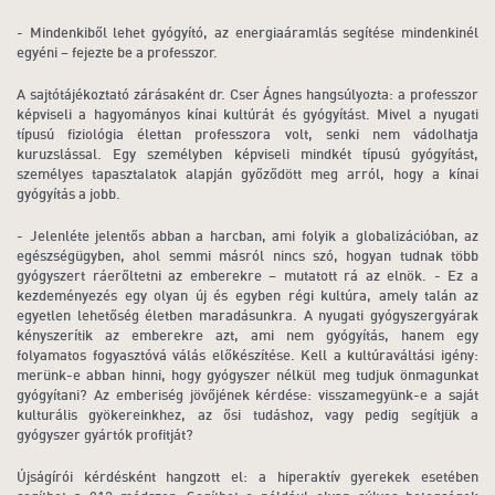
- Mindenkiből lehet gyógyító, az energiaáramlás segítése mindenkinél
egyéni – fejezte be a professzor.
A sajtótájékoztató zárásaként dr. Cser Ágnes hangsúlyozta: a professzor
képviseli a hagyományos kínai kultúrát és gyógyítást. Mivel a nyugati
típusú fiziológia élettan professzora volt, senki nem vádolhatja
kuruzslással. Egy személyben képviseli mindkét típusú gyógyítást,
személyes tapasztalatok alapján győződött meg arról, hogy a kínai
gyógyítás a jobb.
- Jelenléte jelentős abban a harcban, ami folyik a globalizációban, az
egészségügyben, ahol semmi másról nincs szó, hogyan tudnak több
gyógyszert ráerőltetni az emberekre – mutatott rá az elnök. - Ez a
kezdeményezés egy olyan új és egyben régi kultúra, amely talán az
egyetlen lehetőség életben maradásunkra. A nyugati gyógyszergyárak
kényszerítik az emberekre azt, ami nem gyógyítás, hanem egy
folyamatos fogyasztóvá válás előkészítése. Kell a kultúraváltási igény:
merünk-e abban hinni, hogy gyógyszer nélkül meg tudjuk önmagunkat
gyógyítani? Az emberiség jövőjének kérdése: visszamegyünk-e a saját
kulturális gyökereinkhez, az ősi tudáshoz, vagy pedig segítjük a
gyógyszer gyártók profitját?
Újságírói kérdésként hangzott el: a hiperaktív gyerekek esetében