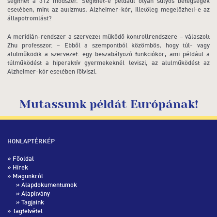
segíthet a 312 módszer. Segíthet-e például olyan súlyos betegségek
esetében, mint az autizmus, Alzheimer-kór, illetőleg megelőzheti-e az
állapotromlást?
A meridián-rendszer a szervezet működő kontrollrendszere – válaszolt
Zhu professzor. – Ebből a szempontból közömbös, hogy túl- vagy
alulműködik a szervezet: egy beszabályozó funkciókör, ami például a
túlműködést a hiperaktív gyermekeknél leviszi, az alulműködést az
Alzheimer-kór esetében fölviszi.
Mutassunk példát Európának!
HONLAPTÉRKÉP
»
Főoldal
»
Hírek
» Magunkról
»
Alapdokumentumok
»
Alapítvány
»
Tagjaink
» Tagfelvétel